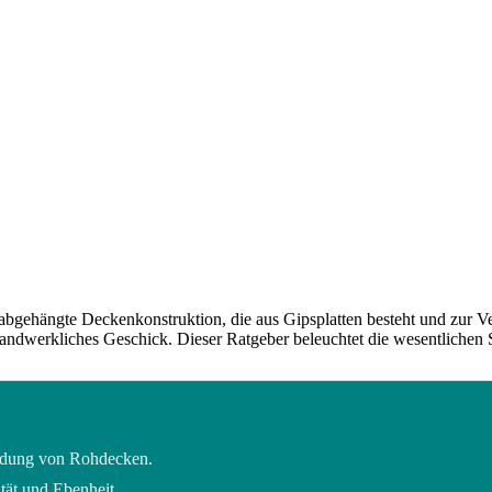
e abgehängte Deckenkonstruktion, die aus Gipsplatten besteht und zur
ndwerkliches Geschick. Dieser Ratgeber beleuchtet die wesentlichen Sc
eidung von Rohdecken.
ität und Ebenheit.