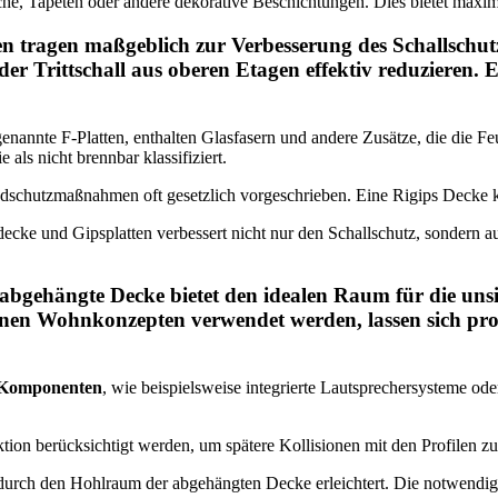
riche, Tapeten oder andere dekorative Beschichtungen. Dies bietet maxi
n tragen maßgeblich zur Verbesserung des Schallschutz
 der
Trittschall
aus oberen Etagen effektiv reduzieren. 
genannte F-Platten, enthalten Glasfasern und andere Zusätze, die die Fe
ls nicht brennbar klassifiziert.
dschutzmaßnahmen oft gesetzlich vorgeschrieben. Eine Rigips Decke ka
ke und Gipsplatten verbessert nicht nur den Schallschutz, sondern auc
ne abgehängte Decke bietet den idealen Raum für die u
rnen Wohnkonzepten verwendet werden, lassen sich prob
Komponenten
, wie beispielsweise integrierte Lautsprechersysteme od
tion berücksichtigt werden, um spätere Kollisionen mit den Profilen zu 
urch den Hohlraum der abgehängten Decke erleichtert. Die notwendige