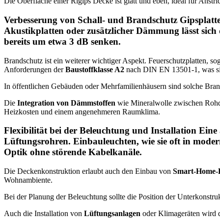
Die Oberfläche einer Rigips Decke ist glatt und eben, ideal für Anst
Verbesserung von Schall- und Brandschutz Gipsplatte
Akustikplatten oder zusätzlicher Dämmung lässt sich
bereits um etwa 3 dB senken.
Brandschutz ist ein weiterer wichtiger Aspekt. Feuerschutzplatten, so
Anforderungen der
Baustoffklasse A2
nach DIN EN 13501-1, was sie a
In öffentlichen Gebäuden oder Mehrfamilienhäusern sind solche Bran
Die
Integration von Dämmstoffen
wie Mineralwolle zwischen Rohdec
Heizkosten und einem angenehmeren Raumklima.
Flexibilität bei der Beleuchtung und Installation Ei
Lüftungsrohren. Einbauleuchten, wie sie oft in mode
Optik
ohne störende Kabelkanäle.
Die Deckenkonstruktion erlaubt auch den Einbau von
Smart-Home-
Wohnambiente.
Bei der Planung der Beleuchtung sollte die Position der Unterkonstruk
Auch die Installation von
Lüftungsanlagen
oder Klimageräten wird d