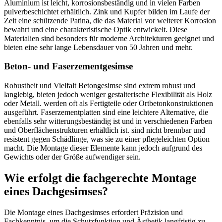
Aluminium ist leicht, korrosionsbeständig und in vielen Farben
pulverbeschichtet erhältlich. Zink und Kupfer bilden im Laufe der
Zeit eine schützende Patina, die das Material vor weiterer Korrosion
bewahrt und eine charakteristische Optik entwickelt. Diese
Materialien sind besonders für moderne Architekturen geeignet und
bieten eine sehr lange Lebensdauer von 50 Jahren und mehr.
Beton- und Faserzementgesimse
Robustheit und Vielfalt Betongesimse sind extrem robust und
langlebig, bieten jedoch weniger gestalterische Flexibilität als Holz
oder Metall. werden oft als Fertigteile oder Ortbetonkonstruktionen
ausgeführt. Faserzementplatten sind eine leichtere Alternative, die
ebenfalls sehr witterungsbeständig ist und in verschiedenen Farben
und Oberflächenstrukturen erhältlich ist. sind nicht brennbar und
resistent gegen Schädlinge, was sie zu einer pflegeleichten Option
macht. Die Montage dieser Elemente kann jedoch aufgrund des
Gewichts oder der Größe aufwendiger sein.
Wie erfolgt die fachgerechte Montage
eines Dachgesimses?
Die Montage eines Dachgesimses erfordert Präzision und
Fachkenntnis, um die Schutzfunktion und Ästhetik langfristig zu