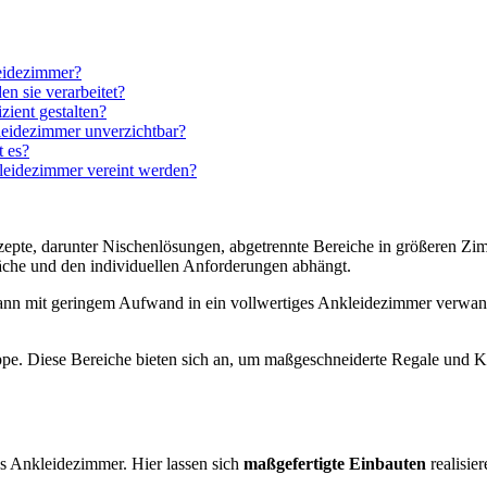
leidezimmer?
n sie verarbeitet?
ient gestalten?
leidezimmer unverzichtbar?
 es?
kleidezimmer vereint werden?
nzepte, darunter Nischenlösungen, abgetrennte Bereiche in größeren
läche und den individuellen Anforderungen abhängt.
 kann mit geringem Aufwand in ein vollwertiges Ankleidezimmer verwand
eppe. Diese Bereiche bieten sich an, um maßgeschneiderte Regale und Kl
es Ankleidezimmer. Hier lassen sich
maßgefertigte Einbauten
realisie