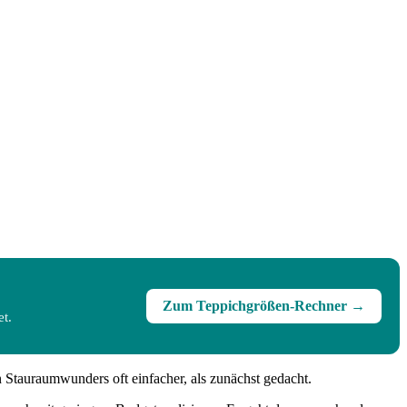
Zum Teppichgrößen-Rechner →
t.
n Stauraumwunders oft einfacher, als zunächst gedacht.