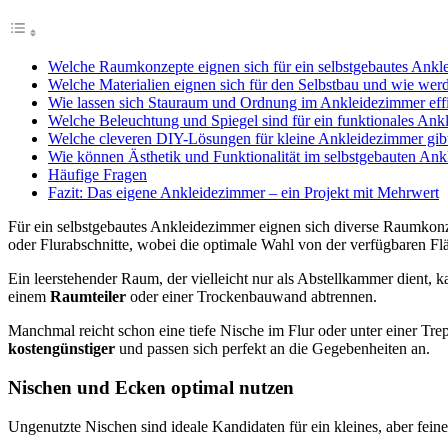
Welche Raumkonzepte eignen sich für ein selbstgebautes Ank
Welche Materialien eignen sich für den Selbstbau und wie werde
Wie lassen sich Stauraum und Ordnung im Ankleidezimmer effiz
Welche Beleuchtung und Spiegel sind für ein funktionales Ank
Welche cleveren DIY-Lösungen für kleine Ankleidezimmer gibt
Wie können Ästhetik und Funktionalität im selbstgebauten An
Häufige Fragen
Fazit: Das eigene Ankleidezimmer – ein Projekt mit Mehrwert
Für ein selbstgebautes Ankleidezimmer eignen sich diverse Raumko
oder Flurabschnitte, wobei die optimale Wahl von der verfügbaren F
Ein leerstehender Raum, der vielleicht nur als Abstellkammer dient,
einem
Raumteiler
oder einer Trockenbauwand abtrennen.
Manchmal reicht schon eine tiefe Nische im Flur oder unter einer Tr
kostengünstiger
und passen sich perfekt an die Gegebenheiten an.
Nischen und Ecken optimal nutzen
Ungenutzte Nischen sind ideale Kandidaten für ein kleines, aber fein