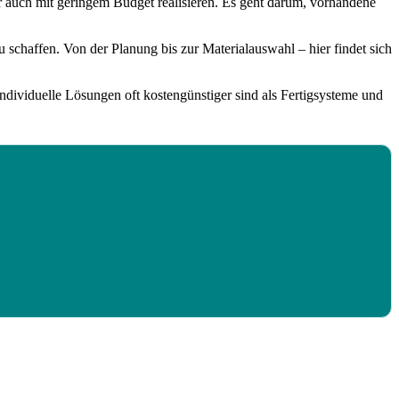
r auch mit geringem Budget realisieren. Es geht darum, vorhandene
schaffen. Von der Planung bis zur Materialauswahl – hier findet sich
dividuelle Lösungen oft kostengünstiger sind als Fertigsysteme und