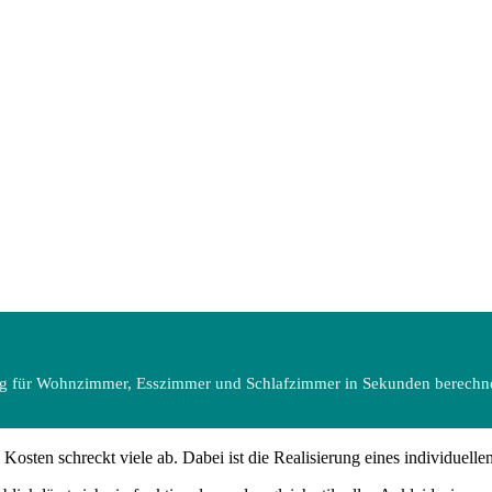
g für Wohnzimmer, Esszimmer und Schlafzimmer in Sekunden berechne
osten schreckt viele ab. Dabei ist die Realisierung eines individuelle