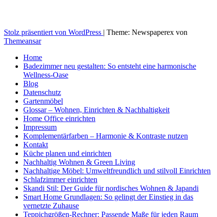
Stolz präsentiert von WordPress
|
Theme: Newspaperex von
Themeansar
Home
Badezimmer neu gestalten: So entsteht eine harmonische
Wellness-Oase
Blog
Datenschutz
Gartenmöbel
Glossar – Wohnen, Einrichten & Nachhaltigkeit
Home Office einrichten
Impressum
Komplementärfarben – Harmonie & Kontraste nutzen
Kontakt
Küche planen und einrichten
Nachhaltig Wohnen & Green Living
Nachhaltige Möbel: Umweltfreundlich und stilvoll Einrichten
Schlafzimmer einrichten
Skandi Stil: Der Guide für nordisches Wohnen & Japandi
Smart Home Grundlagen: So gelingt der Einstieg in das
vernetzte Zuhause
Teppichgrößen-Rechner: Passende Maße für jeden Raum