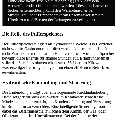
Ohne eine thermische Ablaufsicherung (TAS) darf kein
wasserführender Ofen betrieben werden. Diese mechanische
Sicherheitseinrichtung kühlt den Wärmetauscher bei
Stromausfall oder Pumpendefekt mit Frischwasser, um ein
Überhitzen und Bersten der Leitungen zu verhindern.
Die Rolle des Pufferspeichers
Der Pufferspeicher fungiert als hydraulische Weiche. Da Holzfeuer
nicht wie ein Gasbrenner moduliert werden können, entsteht oft
mehr Wärme, als momentan im Haus verbraucht wird. Der Speicher
bewahrt diese Energie für spätere Stunden auf. Erfahrungsgemäß
sollte das Speichervolumen mindestens 55 Liter pro Kilowatt
wasserseitiger Leistung betragen, um einen effizienten Betrieb zu
gewährleisten.
Hydraulische Einbindung und Steuerung
Die Einbindung erfolgt über eine sogenannte Rücklaufanhebung.
Diese sorgt dafür, dass das Wasser im Kaminofen schnell eine
Mindesttemperatur erreicht, um Kondensatbildung und Versottung
im Brennraum zu vermeiden. Eine intelligente Steuerung koordiniert
dabei das Zusammenspiel zwischen dem Kamin, der Gas- oder
Ölheizung und den Umwälzpumpen. Bei der Planung der