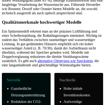
hohen Wirkungsgrad (über 85 %), niedrige Emissionswerte und eine
langlebige Verarbeitung der Wassertasche aus. Führende Hersteller
wie Brunner, Drooff oder Oranier bieten Modelle an, die sowohl
technisch ausgereift als auch optisch ansprechend sind.
Qualitätsmerkmale hochwertiger Modelle
Ein Spitzenmodell erkennt man an der präzisen Luftführung und
einer Scheibenspülung, die Rußablagerungen minimiert. Wichtig ist
zudem das Verhältnis zwischen raumseitiger und wasserseitiger
Leistung. In gut gedämmten Häusern empfiehlt sich ein hoher
wasserseitiger Anteil (z. B. 70/30), damit der Aufstellraum nicht
überhitzt, während der Speicher geladen wird. Modelle mit
Doppelverglasung reduzieren die direkte Strahlungswärme
zusätzlich. Es gibt auch
alternative Ofentypen wie Speckstein
, die
eine langanhaltende und gleichmäßige Wärmeabgabe bieten.
Vorteile
Nachteile
Ganzheitliche
Hohe initiale
Heizungsunterstützung
Investitionskosten
Reduktion der CO2-
Aufwendige