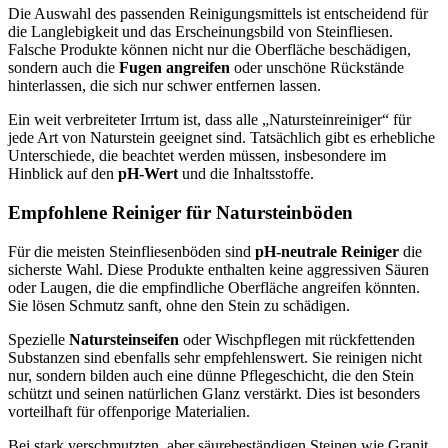
Die Auswahl des passenden Reinigungsmittels ist entscheidend für
die Langlebigkeit und das Erscheinungsbild von Steinfliesen.
Falsche Produkte können nicht nur die Oberfläche beschädigen,
sondern auch die
Fugen angreifen
oder unschöne Rückstände
hinterlassen, die sich nur schwer entfernen lassen.
Ein weit verbreiteter Irrtum ist, dass alle „Natursteinreiniger“ für
jede Art von Naturstein geeignet sind. Tatsächlich gibt es erhebliche
Unterschiede, die beachtet werden müssen, insbesondere im
Hinblick auf den
pH-Wert
und die Inhaltsstoffe.
Empfohlene Reiniger für Natursteinböden
Für die meisten Steinfliesenböden sind
pH-neutrale Reiniger
die
sicherste Wahl. Diese Produkte enthalten keine aggressiven Säuren
oder Laugen, die die empfindliche Oberfläche angreifen könnten.
Sie lösen Schmutz sanft, ohne den Stein zu schädigen.
Spezielle
Natursteinseifen
oder Wischpflegen mit rückfettenden
Substanzen sind ebenfalls sehr empfehlenswert. Sie reinigen nicht
nur, sondern bilden auch eine dünne Pflegeschicht, die den Stein
schützt und seinen natürlichen Glanz verstärkt. Dies ist besonders
vorteilhaft für offenporige Materialien.
Bei stark verschmutzten, aber säurebeständigen Steinen wie Granit