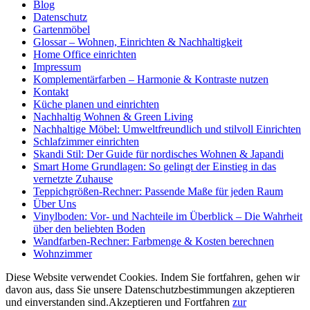
Blog
Datenschutz
Gartenmöbel
Glossar – Wohnen, Einrichten & Nachhaltigkeit
Home Office einrichten
Impressum
Komplementärfarben – Harmonie & Kontraste nutzen
Kontakt
Küche planen und einrichten
Nachhaltig Wohnen & Green Living
Nachhaltige Möbel: Umweltfreundlich und stilvoll Einrichten
Schlafzimmer einrichten
Skandi Stil: Der Guide für nordisches Wohnen & Japandi
Smart Home Grundlagen: So gelingt der Einstieg in das
vernetzte Zuhause
Teppichgrößen-Rechner: Passende Maße für jeden Raum
Über Uns
Vinylboden: Vor- und Nachteile im Überblick – Die Wahrheit
über den beliebten Boden
Wandfarben-Rechner: Farbmenge & Kosten berechnen
Wohnzimmer
Diese Website verwendet Cookies. Indem Sie fortfahren, gehen wir
davon aus, dass Sie unsere Datenschutzbestimmungen akzeptieren
und einverstanden sind.
Akzeptieren und Fortfahren
zur