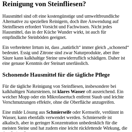
Reinigung von Steinfliesen?
Hausmittel sind oft eine kostengünstige und umweltfreundliche
Alternative zu speziellen Reinigern, doch ihre Anwendung auf
Steinfliesen erfordert Vorsicht und Fachwissen. Nicht jedes
Hausmittel, das in der Küche Wunder wirkt, ist auch für
empfindliche Steinböden geeignet.
Ein verbreiteter Irrtum ist, dass „natürlich“ immer gleich „schonend“
bedeutet. Essig und Zitrone sind zwar Naturprodukte, aber ihre
Säure kann kalkhaltige Steine unwiderruflich schädigen. Daher ist
eine genaue Kenntnis der Steinart unerlässlich.
Schonende Hausmittel für die tägliche Pflege
Für die tägliche Reinigung von Steinfliesen, insbesondere bei
kalkhaltigen Natursteinen, ist
klares Wasser
oft ausreichend. Ein
weicher Mopp oder ein Mikrofasertuch entfernt Staub und leichte
Verschmutzungen effektiv, ohne die Oberfläche anzugreifen.
Eine milde Lösung aus
Schmierseife
oder Kernseife, verdünnt in
Wasser, kann ebenfalls verwendet werden. Schmierseife ist
alkalisch, aber in geringer Konzentration unbedenklich für die
meisten Steine und hat zudem eine leicht rückfettende Wirkung, die