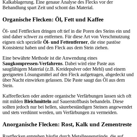
Kalkablagerung. Eine genaue Analyse des Flecks vor der
Behandlung spart Zeit und schont das Material.
Organische Flecken: Öl, Fett und Kaffee
Öl- und Fettflecken dringen oft tief in die Poren des Steins ein und
sind daher schwer zu entfernen. Für diese Art von Verschmutzung
eignen sich spezielle
Öl- und Fettentferner
, die eine pastöse
Konsistenz haben und den Fleck aus dem Stein ziehen.
Eine bewährte Methode ist die Anwendung eines
Saugkompressen-Verfahrens
. Dabei wird eine Paste aus
saugfähigem Material (z.B. Kreidepulver oder Mehl) und einem
geeigneten Lösungsmittel auf den Fleck aufgetragen, abgedeckt und
über Nacht einwirken gelassen. Die Paste saugt das Öl aus dem
Stein.
Kaffeeflecken oder andere organische Verfärbungen lassen sich oft
mit milden
Bleichmitteln
auf Sauerstoffbasis behandeln. Diese
sollten jedoch nur bei hellen, säurebeständigen Steinen angewendet
und stets verdünnt werden, um Verfärbungen zu vermeiden.
Anorganische Flecken: Rost, Kalk und Zementreste
Rostflecken entstehen häufig durch Metallgegenstände, die auf