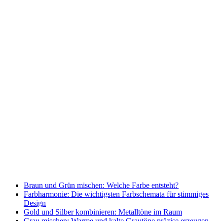
Braun und Grün mischen: Welche Farbe entsteht?
Farbharmonie: Die wichtigsten Farbschemata für stimmiges
Design
Gold und Silber kombinieren: Metalltöne im Raum
Grau mischen: Warme und kalte Grautöne präzise erzeugen