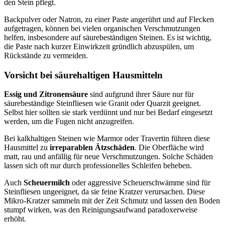
den Stein pflegt.
Backpulver oder Natron, zu einer Paste angerührt und auf Flecken
aufgetragen, können bei vielen organischen Verschmutzungen
helfen, insbesondere auf säurebeständigen Steinen. Es ist wichtig,
die Paste nach kurzer Einwirkzeit gründlich abzuspülen, um
Rückstände zu vermeiden.
Vorsicht bei säurehaltigen Hausmitteln
Essig und Zitronensäure
sind aufgrund ihrer Säure nur für
säurebeständige Steinfliesen wie Granit oder Quarzit geeignet.
Selbst hier sollten sie stark verdünnt und nur bei Bedarf eingesetzt
werden, um die Fugen nicht anzugreifen.
Bei kalkhaltigen Steinen wie Marmor oder Travertin führen diese
Hausmittel zu
irreparablen Ätzschäden
. Die Oberfläche wird
matt, rau und anfällig für neue Verschmutzungen. Solche Schäden
lassen sich oft nur durch professionelles Schleifen beheben.
Auch
Scheuermilch
oder aggressive Scheuerschwämme sind für
Steinfliesen ungeeignet, da sie feine Kratzer verursachen. Diese
Mikro-Kratzer sammeln mit der Zeit Schmutz und lassen den Boden
stumpf wirken, was den Reinigungsaufwand paradoxerweise
erhöht.