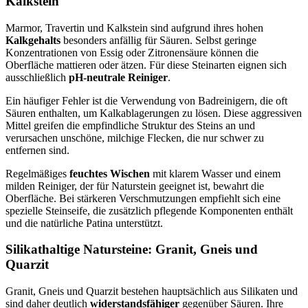
Kalkstein
Marmor, Travertin und Kalkstein sind aufgrund ihres hohen
Kalkgehalts
besonders anfällig für Säuren. Selbst geringe
Konzentrationen von Essig oder Zitronensäure können die
Oberfläche mattieren oder ätzen. Für diese Steinarten eignen sich
ausschließlich
pH-neutrale Reiniger
.
Ein häufiger Fehler ist die Verwendung von Badreinigern, die oft
Säuren enthalten, um Kalkablagerungen zu lösen. Diese aggressiven
Mittel greifen die empfindliche Struktur des Steins an und
verursachen unschöne, milchige Flecken, die nur schwer zu
entfernen sind.
Regelmäßiges
feuchtes Wischen
mit klarem Wasser und einem
milden Reiniger, der für Naturstein geeignet ist, bewahrt die
Oberfläche. Bei stärkeren Verschmutzungen empfiehlt sich eine
spezielle Steinseife, die zusätzlich pflegende Komponenten enthält
und die natürliche Patina unterstützt.
Silikathaltige Natursteine: Granit, Gneis und
Quarzit
Granit, Gneis und Quarzit bestehen hauptsächlich aus Silikaten und
sind daher deutlich
widerstandsfähiger
gegenüber Säuren. Ihre