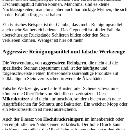
Erscheinungsbild führen können. Manchmal sind es kleine
Nachlässigkeiten, manchmal aber auch hartnäckige Mythen, die sich
in den Köpfen festgesetzt haben.
Ein typisches Beispiel ist der Glaube, dass mehr Reinigungsmittel
auch mehr Sauberkeit bedeutet. Das Gegenteil ist oft der Fall, da
überschüssige Rückstände Schlieren bilden oder den Stein
verkleben können. Weniger ist hier oft mehr.
Aggressive Reinigungsmittel und falsche Werkzeuge
Die Verwendung von
aggressiven Reinigern
, die nicht auf die
spezifische Steinart abgestimmt sind, ist der häufigste und
folgenschwerste Fehler. Insbesondere säurehaltige Produkte auf
kalkhaltigem Stein verursachen irreversible Ätzschäden.
Falsche Werkzeuge, wie harte Bürsten oder Scheuerschwämme,
können die Oberfläche von Steinfliesen zerkratzen. Diese
Mikrokratzer
sind nicht nur unschön, sondern bieten auch neue
Angriffsflächen für Schmutz und Bakterien. Ein weicher Mopp oder
ein Mikrofasertuch ist meist ausreichend.
Auch der Einsatz von
Hochdruckreinigern
im Innenbereich oder
bei empfindlichen Natursteinen ist kritisch. Der hohe Druck kann
die Fugen ausspülen, die Oberfläche aufrauen oder sogar den Stein