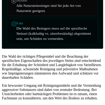
Mythos
Alle Natursteinreiniger sind für jede Art von
Naturstein geeignet.
Fakt
Die Wahl des Reinigers muss auf die spezifische
Steinart (kalkhaltig vs. säurebeständig) abgestimmt
sein, um Schäden zu vermeiden.
Die Wahl der richtigen Pflegemittel und die Beachtung der
spezifischen Eigenschaften des jeweiligen Steins sind entscheidend
für die Erhaltung der Schönheit und Langlebigkeit von Steinfliesen.
Regelmäßige, schonende Reinigung und präventive Maßnahmen
wie Imprägnierungen minimieren den Aufwand und schützen vor
dauerhaften Schäden.
Ein bewusster Umgang mit Reinigungsmitteln und die Vermeidung
aggressiver Substanzen sind dabei von zentraler Bedeutung. Bei
Unsicherheiten oder hartnäckigen Problemen ist es ratsam, einen
Fachmann zu konsultieren, um den Wert des Bodens zu erhalten.