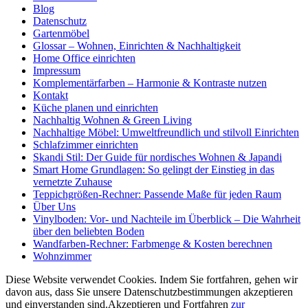
Blog
Datenschutz
Gartenmöbel
Glossar – Wohnen, Einrichten & Nachhaltigkeit
Home Office einrichten
Impressum
Komplementärfarben – Harmonie & Kontraste nutzen
Kontakt
Küche planen und einrichten
Nachhaltig Wohnen & Green Living
Nachhaltige Möbel: Umweltfreundlich und stilvoll Einrichten
Schlafzimmer einrichten
Skandi Stil: Der Guide für nordisches Wohnen & Japandi
Smart Home Grundlagen: So gelingt der Einstieg in das
vernetzte Zuhause
Teppichgrößen-Rechner: Passende Maße für jeden Raum
Über Uns
Vinylboden: Vor- und Nachteile im Überblick – Die Wahrheit
über den beliebten Boden
Wandfarben-Rechner: Farbmenge & Kosten berechnen
Wohnzimmer
Diese Website verwendet Cookies. Indem Sie fortfahren, gehen wir
davon aus, dass Sie unsere Datenschutzbestimmungen akzeptieren
und einverstanden sind.
Akzeptieren und Fortfahren
zur