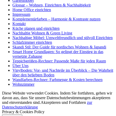
Gartenmöbel
Glossar – Wohnen, Einrichten & Nachhaltigkeit
Home Office einrichten
Impressum
Komplementärfarben – Harmonie & Kontraste nutzen
Kontakt
Küche planen und einrichten
Nachhaltig Wohnen & Green Living
Nachhaltige Möbel: Umweltfreundlich und stilvoll Einrichten
Schlafzimmer einrichten
Skandi Stil: Der Guide für nordisches Wohnen & Japandi
Smart Home Grundlagen: So gelingt der Einstieg in das
vernetzte Zuhause
Teppichgrößen-Rechner: Passende Maße für jeden Raum
Über Uns
Vinylboden: Vor- und Nachteile im Überblick – Die Wahrheit
über den beliebten Boden
Wandfarben-Rechner: Farbmenge & Kosten berechnen
Wohnzimmer
Diese Website verwendet Cookies. Indem Sie fortfahren, gehen wir
davon aus, dass Sie unsere Datenschutzbestimmungen akzeptieren
und einverstanden sind.
Akzeptieren und Fortfahren
zur
Datenschutzerklärung
Privacy & Cookies Policy