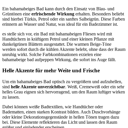
Ein bahamabeiges Bad kann durch den Einsatz von Blau- und
Grüntönen eine
erfrischende Wirkung
erhalten. Besonders beliebt
sind hierbei Türkis, Petrol oder ein sanftes Salbeigrün. Diese Farben
erinnern an Wasser und Natur, was ideal für ein Badezimmer ist.
es stelle sich vor, ein Bad mit bahamabeigen Fliesen wird mit
Handtüchern in kräftigem Petrol und einer kleinen Pflanze mit
dunkelgrünen Blättern ausgestattet. Die warmen Beige-Töne
werden sofort durch die kühlen Akzente belebt, ohne dass der Raum
unruhig wirkt. Solche Farbkombinationen erzielen eine
bahamabeige bad aufpeppen Wirkung, die sofort ins Auge fällt.
Helle Akzente für mehr Weite und Frische
Um ein bahamabeiges Bad optisch zu vergrößern und aufzuhellen,
sind
helle Akzente unverzichtbar
. Weiß, Cremeweiß oder ein sehr
helles Grau eignen sich hervorragend, um den Raum luftiger wirken
zu lassen.
Dabei können weiße Badtextilien, wie Handtücher oder
Badematten, einen starken Kontrast bilden. Auch Duschvorhänge
oder kleine Dekorationsgegenstände in hellen Tönen tragen dazu
bei. Diese Elemente reflektieren das Licht und lassen den Raum
größer und einladender erscheinen.