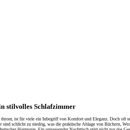
n stilvolles Schlafzimmer
hront, ist für viele ein Inbegriff von Komfort und Eleganz. Doch oft st
sind schlicht zu niedrig, was die praktische Ablage von Büchern, Weck
thetischer Harmonie. Ein unpassender Nachttisch stört nicht nur das Ge