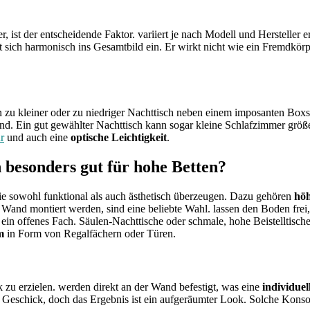
, ist der entscheidende Faktor. variiert je nach Modell und Hersteller 
gt sich harmonisch ins Gesamtbild ein. Er wirkt nicht wie ein Fremdkörp
zu kleiner oder zu niedriger Nachttisch neben einem imposanten Boxsp
nd. Ein gut gewählter Nachttisch kann sogar kleine Schlafzimmer grö
r
und auch eine
optische Leichtigkeit
.
 besonders gut für hohe Betten?
ie sowohl funktional als auch ästhetisch überzeugen. Dazu gehören
höh
 Wand montiert werden, sind eine beliebte Wahl. lassen den Boden fre
ein offenes Fach. Säulen-Nachttische oder schmale, hohe Beistelltische 
m
in Form von Regalfächern oder Türen.
zu erzielen. werden direkt an der Wand befestigt, was eine
individue
 Geschick, doch das Ergebnis ist ein aufgeräumter Look. Solche Konso