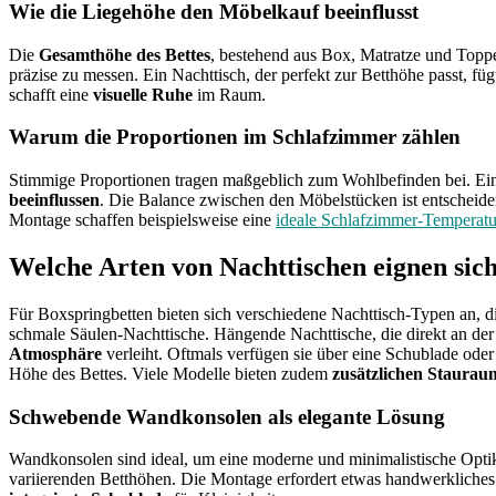
Wie die Liegehöhe den Möbelkauf beeinflusst
Die
Gesamthöhe des Bettes
, bestehend aus Box, Matratze und Topper
präzise zu messen. Ein Nachttisch, der perfekt zur Betthöhe passt, fü
schafft eine
visuelle Ruhe
im Raum.
Warum die Proportionen im Schlafzimmer zählen
Stimmige Proportionen tragen maßgeblich zum Wohlbefinden bei. Ein 
beeinflussen
. Die Balance zwischen den Möbelstücken ist entscheide
Montage schaffen beispielsweise eine
ideale Schlafzimmer-Temperatu
Welche Arten von Nachttischen eignen sich
Für Boxspringbetten bieten sich verschiedene Nachttisch-Typen an, d
schmale Säulen-Nachttische. Hängende Nachttische, die direkt an der
Atmosphäre
verleiht. Oftmals verfügen sie über eine Schublade oder 
Höhe des Bettes. Viele Modelle bieten zudem
zusätzlichen Staurau
Schwebende Wandkonsolen als elegante Lösung
Wandkonsolen sind ideal, um eine moderne und minimalistische Optik 
variierenden Betthöhen. Die Montage erfordert etwas handwerkliches