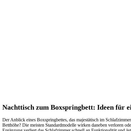
Nachttisch zum Boxspringbett: Ideen für ei
Der Anblick eines Boxspringbettes, das majestätisch im Schlafzimmer t
Betthöhe? Die meisten Standardmodelle wirken daneben verloren oder 
Ergänzung verliert das Schlafzimmer schnell an Funktionalität und äs