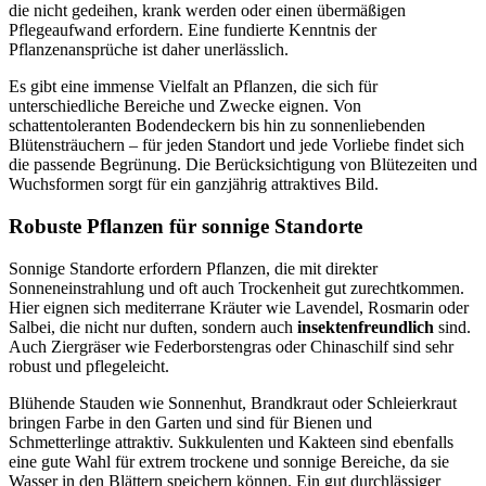
die nicht gedeihen, krank werden oder einen übermäßigen
Pflegeaufwand erfordern. Eine fundierte Kenntnis der
Pflanzenansprüche ist daher unerlässlich.
Es gibt eine immense Vielfalt an Pflanzen, die sich für
unterschiedliche Bereiche und Zwecke eignen. Von
schattentoleranten Bodendeckern bis hin zu sonnenliebenden
Blütensträuchern – für jeden Standort und jede Vorliebe findet sich
die passende Begrünung. Die Berücksichtigung von Blütezeiten und
Wuchsformen sorgt für ein ganzjährig attraktives Bild.
Robuste Pflanzen für sonnige Standorte
Sonnige Standorte erfordern Pflanzen, die mit direkter
Sonneneinstrahlung und oft auch Trockenheit gut zurechtkommen.
Hier eignen sich mediterrane Kräuter wie Lavendel, Rosmarin oder
Salbei, die nicht nur duften, sondern auch
insektenfreundlich
sind.
Auch Ziergräser wie Federborstengras oder Chinaschilf sind sehr
robust und pflegeleicht.
Blühende Stauden wie Sonnenhut, Brandkraut oder Schleierkraut
bringen Farbe in den Garten und sind für Bienen und
Schmetterlinge attraktiv. Sukkulenten und Kakteen sind ebenfalls
eine gute Wahl für extrem trockene und sonnige Bereiche, da sie
Wasser in den Blättern speichern können. Ein gut durchlässiger