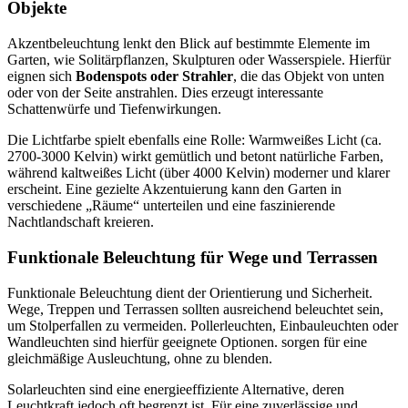
Objekte
Akzentbeleuchtung lenkt den Blick auf bestimmte Elemente im
Garten, wie Solitärpflanzen, Skulpturen oder Wasserspiele. Hierfür
eignen sich
Bodenspots oder Strahler
, die das Objekt von unten
oder von der Seite anstrahlen. Dies erzeugt interessante
Schattenwürfe und Tiefenwirkungen.
Die Lichtfarbe spielt ebenfalls eine Rolle: Warmweißes Licht (ca.
2700-3000 Kelvin) wirkt gemütlich und betont natürliche Farben,
während kaltweißes Licht (über 4000 Kelvin) moderner und klarer
erscheint. Eine gezielte Akzentuierung kann den Garten in
verschiedene „Räume“ unterteilen und eine faszinierende
Nachtlandschaft kreieren.
Funktionale Beleuchtung für Wege und Terrassen
Funktionale Beleuchtung dient der Orientierung und Sicherheit.
Wege, Treppen und Terrassen sollten ausreichend beleuchtet sein,
um Stolperfallen zu vermeiden. Pollerleuchten, Einbauleuchten oder
Wandleuchten sind hierfür geeignete Optionen. sorgen für eine
gleichmäßige Ausleuchtung, ohne zu blenden.
Solarleuchten sind eine energieeffiziente Alternative, deren
Leuchtkraft jedoch oft begrenzt ist. Für eine zuverlässige und